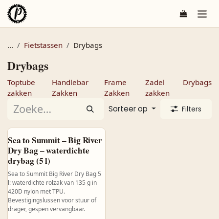
Overslaan naar inhoud
...
Fietstassen
Drybags
Drybags
Toptube
Handlebar
Frame
Zadel
Drybags
zakken
Zakken
Zakken
zakken
Sorteer op
Filters
Sea to Summit – Big River
Dry Bag – waterdichte
drybag (5 l)
Sea to Summit Big River Dry Bag 5
l: waterdichte rolzak van 135 g in
420D nylon met TPU.
Bevestigingslussen voor stuur of
drager, gespen vervangbaar.