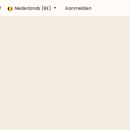
Veelgestelde vragen
Nederlands (BE)
Afspraak
Aanmelden
Contact
7