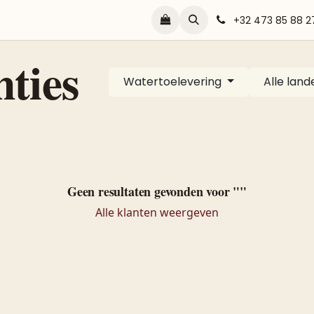
ls
Contact
Home
Shop
Blog
Realisaties
+32 473 85 88 2
nties
Watertoelevering
Alle land
Geen resultaten gevonden voor "
"
Alle klanten weergeven