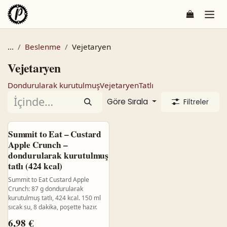
İçereği Atla
...
Beslenme
Vejetaryen
Vejetaryen
Dondurularak kurutulmuş
Vejetaryen
Tatlı
Göre Sırala
Filtreler
Summit to Eat – Custard
Apple Crunch –
dondurularak kurutulmuş
tatlı (424 kcal)
Summit to Eat Custard Apple
Crunch: 87 g dondurularak
kurutulmuş tatlı, 424 kcal. 150 ml
sıcak su, 8 dakika, poşette hazır.
6,98
€