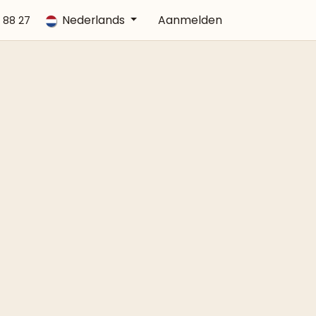
lgestelde vragen
Nederlands
Afspraak
Aanmelden
Contact
 88 27