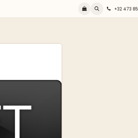
Contact
Home
Shop
Blog
Realisaties
Vee
+32 473 85