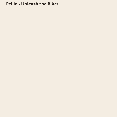
Pellin - Unleash the Biker
Ijzerbron 45, 3700 Tongeren, België
+ 32 473 85 88 27
BE0847143362
Handige links
Startpagina
Producten
Disclaimer
Alg. Voorwaarden
Terugnamebeleid