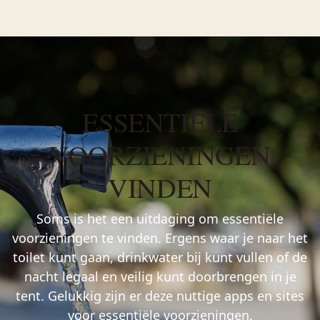
ESSENTIËLE
VOORZIENINGEN
VINDEN
Soms is het een uitdaging om essentiële
voorzieningen te vinden. Ergens waar je naar het
toilet kunt gaan, drinkwater bij kunt vullen of de
nacht legaal en veilig kunt doorbrengen in je
tent. Gelukkig zijn er deze nuttige apps en sites
voor essentiële voorzieningen.