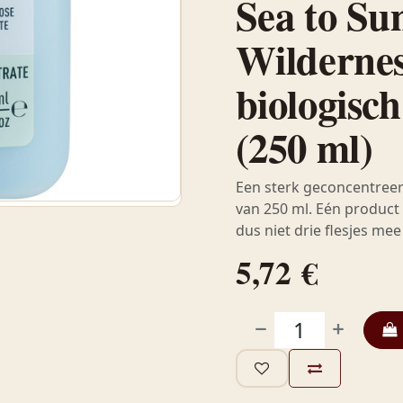
Sea to Su
Wilderne
biologisc
(250 ml)
Een sterk geconcentreerd
van 250 ml. Eén product v
dus niet drie flesjes me
5,72
€