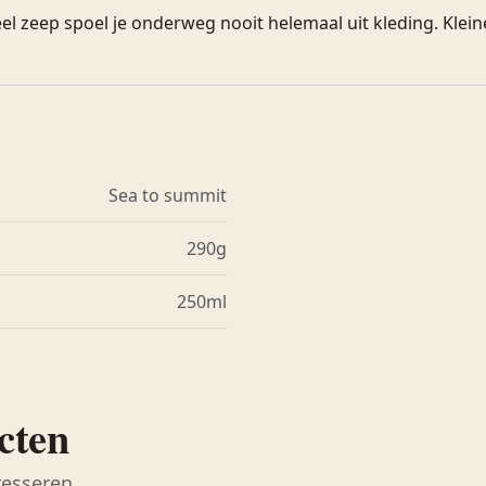
eel zeep spoel je onderweg nooit helemaal uit kleding. Kle
Sea to summit
290g
250ml
cten
resseren