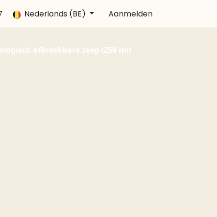
Veelgestelde vragen
Nederlands (BE)
Afspraak
Aanmelden
Contact
7
ologisch afbreekbare zeep (250 ml)