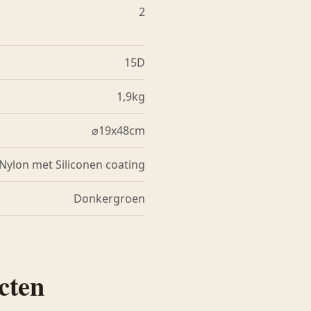
2
15D
1,9kg
⌀19x48cm
Nylon met Siliconen coating
Donkergroen
cten