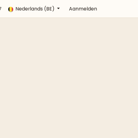
Veelgestelde vragen
Nederlands (BE)
Afspraak
Aanmelden
Contact
7